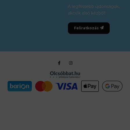
A legfrissebb újdonságok,
akciók első kézből!
Feliratkozás