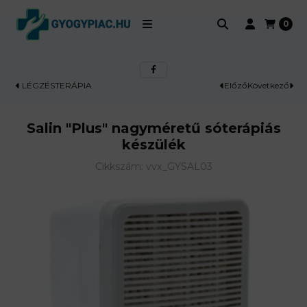
0
Kosá
LÉGZÉSTERÁPIA
Előző
Következő
SALIN "PLUS" NAGYMÉRETŰ S
Salin "Plus" nagyméretű sóterápiás
készülék
Cikkszám:
vvx_GYSAL03