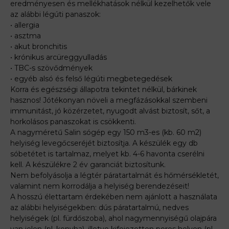
eredményesen és mellékhatások nélkül kezelhetők vele
az alábbi légúti panaszok:
• allergia
• asztma
• akut bronchitis
• krónikus arcüreggyulladás
• TBC-s szövődmények
• egyéb alsó és felső légúti megbetegedések
Korra és egészségi állapotra tekintet nélkül, bárkinek
hasznos! Jótékonyan növeli a megfázásokkal szembeni
immunitást, jó közérzetet, nyugodt alvást biztosít, sőt, a
horkolásos panaszokat is csökkenti.
A nagyméretű Salin sógép egy 150 m3-es (kb. 60 m2)
helyiség levegőcseréjét biztosítja. A készülék egy db
sóbetétet is tartalmaz, melyet kb. 4-6 havonta cserélni
kell. A készülékre 2 év garanciát biztosítunk.
Nem befolyásolja a légtér páratartalmát és hőmérsékletét,
valamint nem korrodálja a helyiség berendezéseit!
A hosszú élettartam érdekében nem ajánlott a használata
az alábbi helyiségekben: dús páratartalmú, nedves
helyiségek (pl. fürdőszoba), ahol nagymennyiségű olajpára