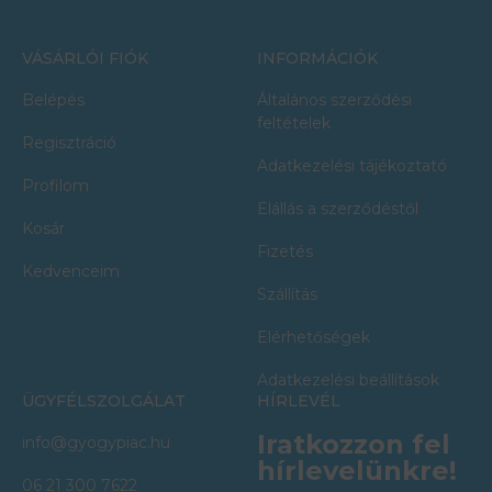
VÁSÁRLÓI FIÓK
INFORMÁCIÓK
Belépés
Általános szerződési
feltételek
Regisztráció
Adatkezelési tájékoztató
Profilom
Elállás a szerződéstől
Kosár
Fizetés
Kedvenceim
Szállítás
Elérhetőségek
Adatkezelési beállítások
ÜGYFÉLSZOLGÁLAT
HÍRLEVÉL
Iratkozzon fel
info@gyogypiac.hu
hírlevelünkre!
06 21 300 7622